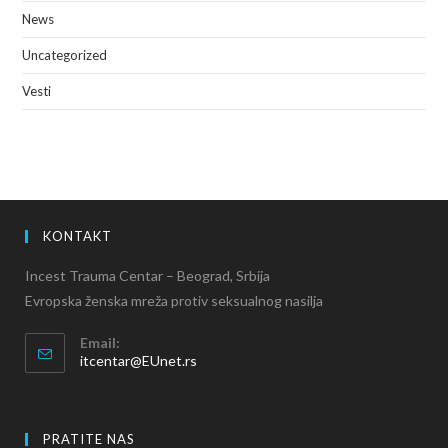
News
Uncategorized
Vesti
KONTAKT
Incest Trauma Centar – Beograd, Srbija
Evropska ženska mreža protiv seksualnog nasilja
Email:
itcentar@EUnet.rs
PRATITE NAS