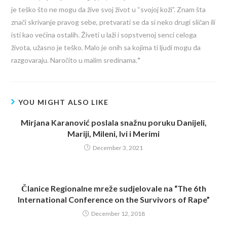
je teško što ne mogu da žive svoj život u “svojoj koži”. Znam šta
znači skrivanje pravog sebe, pretvarati se da si neko drugi sličan ili
isti kao većina ostalih. Živeti u laži i sopstvenoj senci celoga
života, užasno je teško. Malo je onih sa kojima ti ljudi mogu da
razgovaraju. Naročito u malim sredinama.
“
YOU MIGHT ALSO LIKE
Mirjana Karanović poslala snažnu poruku Danijeli,
Mariji, Mileni, Ivi i Merimi
December 3, 2021
Članice Regionalne mreže sudjelovale na “The 6th
International Conference on the Survivors of Rape”
December 12, 2018