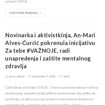
pronaći OVDJE.
CONTINUE READING
Novinarka i aktivistkinja, An-Mari
Alves-Ćurčić pokrenula inicijativu
Za tebe #VAŽNOJE, radi
unapređenja i zaštite mentalnog
zdravlja
wssa_admin
December 7, 2023
Vesti
Cijeli članak pročitajte OVDJE. "Umesto profesionalnog i etičkog
izveštavanja, pojedini mediji prilikom izveštavanja vide priliku da
profitiraju, te njihov pristup rezultira nedostatkom ljudskosti i
empatičnosti, a prioritet daju senzacionalizmu. Prema…