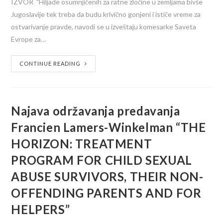
IZVOR "Hiljade osumnjičenih za ratne zločine u zemljama bivše
Jugoslavije tek treba da budu krivično gonjeni i ističe vreme za
ostvarivanje pravde, navodi se u izveštaju komesarke Saveta
Evrope za…
CONTINUE READING
Najava održavanja predavanja
Francien Lamers-Winkelman “THE
HORIZON: TREATMENT
PROGRAM FOR CHILD SEXUAL
ABUSE SURVIVORS, THEIR NON-
OFFENDING PARENTS AND FOR
HELPERS”