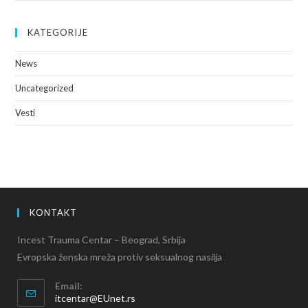
KATEGORIJE
News
Uncategorized
Vesti
KONTAKT
Incest Trauma Centar – Beograd, Srbija
Evropska ženska mreža protiv seksualnog nasilja
Email:
itcentar@EUnet.rs