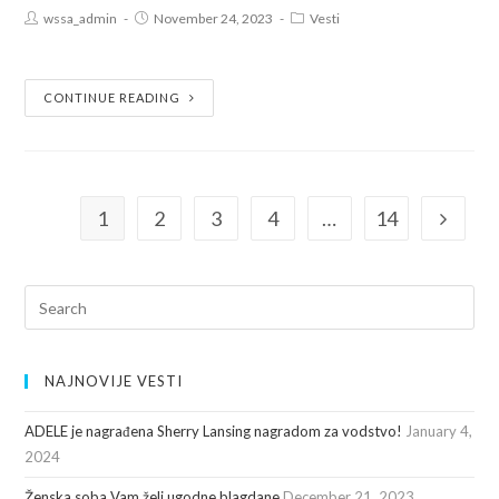
wssa_admin
November 24, 2023
Vesti
CONTINUE READING
1
2
3
4
…
14
NAJNOVIJE VESTI
ADELE je nagrađena Sherry Lansing nagradom za vodstvo!
January 4,
2024
Ženska soba Vam želi ugodne blagdane
December 21, 2023